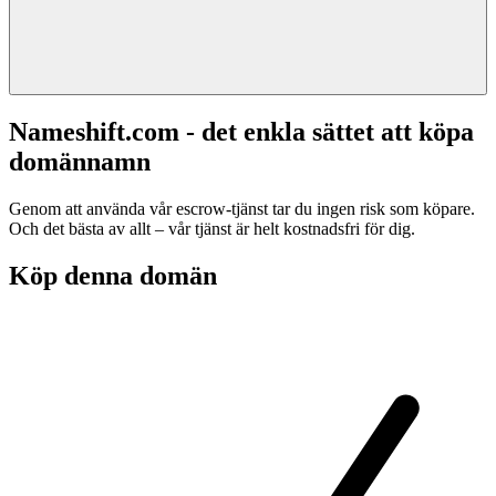
Nameshift.com - det enkla sättet att köpa
domännamn
Genom att använda vår escrow-tjänst tar du ingen risk som köpare.
Och det bästa av allt – vår tjänst är helt kostnadsfri för dig.
Köp denna domän