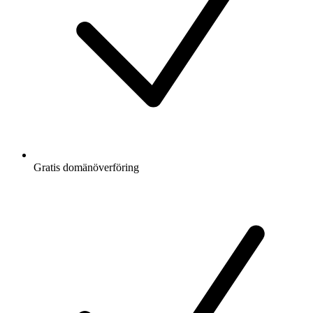
Gratis
domänöverföring